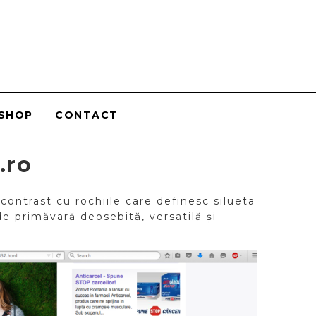
SHOP
CONTACT
.ro
n contrast cu rochiile care definesc silueta
de primăvară deosebită, versatilă și