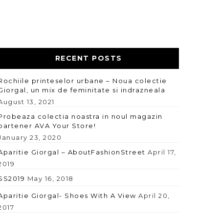
RECENT POSTS
Rochiile printeselor urbane – Noua colectie
Giorgal, un mix de feminitate si indrazneala
August 13, 2021
Probeaza colectia noastra in noul magazin
partener AVA Your Store!
January 23, 2020
Aparitie Giorgal – AboutFashionStreet
April 17,
2019
SS2019
May 16, 2018
Aparitie Giorgal- Shoes With A View
April 20,
2017