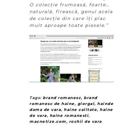
O
colecție frumoasă, foarte…
naturală, firească, genul acela
de colecție din care îți plac
mult aproape toate piesele.”
Tags:
brand romanesc
,
brand
romanesc de haine
,
giorgal
,
hainde
dama de vara
,
haine calitate
,
haine
de vara
,
haine romanesti
,
macnetize.com
,
rochii de vara