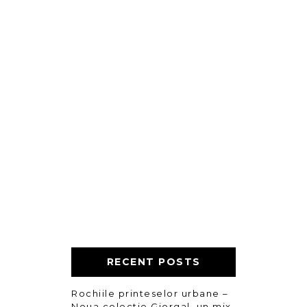
RECENT POSTS
Rochiile printeselor urbane –
Noua colectie Giorgal, un mix