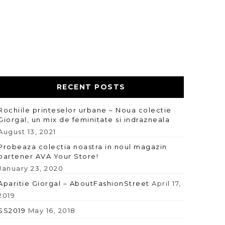
RECENT POSTS
Rochiile printeselor urbane – Noua colectie
Giorgal, un mix de feminitate si indrazneala
August 13, 2021
Probeaza colectia noastra in noul magazin
partener AVA Your Store!
January 23, 2020
Aparitie Giorgal – AboutFashionStreet
April 17,
2019
SS2019
May 16, 2018