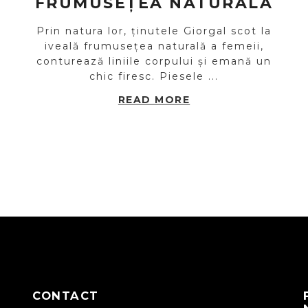
FRUMUSEȚEA NATURALĂ
e
Prin natura lor, ținutele Giorgal scot la
o
iveală frumusețea naturală a femeii,
conturează liniile corpului și emană un
chic firesc. Piesele ...
READ MORE
CONTACT